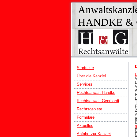
Anwaltskanzl
HANDKE &
Startseite
D
Über die Kanzlei
V
D
Services
V
A
Rechtsanwalt Handke
R
E
Rechtsanwalt Geerhardt
T
F
Rechtsgebiete
2
v
Formulare
a
B
Aktuelles
g
B
Anfahrt zur Kanzlei
D