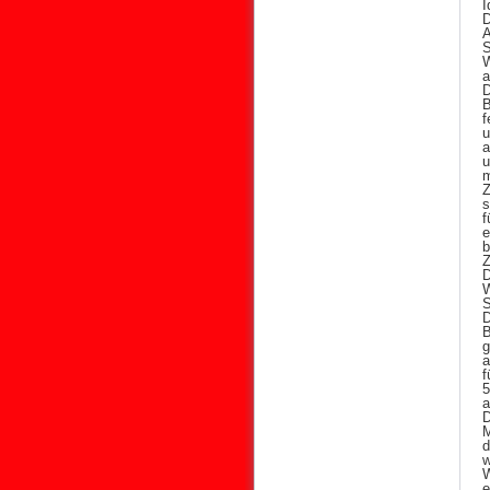
I
D
A
S
W
a
B
f
u
a
u
Z
s
f
e
b
Z
D
W
S
D
B
g
a
f
5
a
M
d
w
W
e