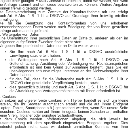
ngabe einer gültigen E-Mail-Adresse erforderlich, damit wir wissen, von wem
ie Anfrage stammt und um diese beantworten zu können. Weitere Angaben
önnen freiwillig getätigt werden.
ie Datenverarbeitung zum Zwecke der Kontaktaufnahme mit uns erfolgt
ach Art. 6 Abs. 1 S. 1 lit. a DSGVO auf Grundlage Ihrer freiwillig erteilten
inwilligung.
Die für die Benutzung des Kontaktformulars von uns erhobenen
ersonenbezogenen Daten werden nach Erledigung der von Ihnen gestellten
nfrage automatisch gelöscht.
. Weitergabe von Daten
ine Übermittlung Ihrer persönlichen Daten an Dritte zu anderen als den im
olgenden aufgeführten Zwecken findet nicht statt.
ir geben Ihre persönlichen Daten nur an Dritte weiter, wenn:
Sie Ihre nach Art. 6 Abs. 1 S. 1 lit. a DSGVO ausdrückliche
Einwilligung dazu erteilt haben,
die Weitergabe nach Art. 6 Abs. 1 S. 1 lit. f DSGVO zur
Geltendmachung, Ausübung oder Verteidigung von Rechtsansprüchen
erforderlich ist und kein Grund zur Annahme besteht, dass Sie ein
überwiegendes schutzwürdiges Interesse an der Nichtweitergabe Ihrer
Daten haben,
für den Fall, dass für die Weitergabe nach Art. 6 Abs. 1 S. 1 lit. c
DSGVO eine gesetzliche Verpflichtung besteht, sowie
dies gesetzlich zulässig und nach Art. 6 Abs. 1 S. 1 lit. b DSGVO für
die Abwicklung von Vertragsverhältnissen mit Ihnen erforderlich ist.
. Cookies
ir setzen auf unserer Seite Cookies ein. Hierbei handelt es sich um kleine
ateien, die Ihr Browser automatisch erstellt und die auf Ihrem Endgerät
Laptop, Tablet, Smartphone o.ä.) gespeichert werden, wenn Sie unsere Seite
esuchen. Cookies richten auf Ihrem Endgerät keinen Schaden an, enthalten
eine Viren, Trojaner oder sonstige Schadsoftware.
In dem Cookie werden Informationen abgelegt, die sich jeweils im
usammenhang mit dem spezifisch eingesetzten Endgerät ergeben. Dies
edeutet jedoch nicht, dass wir dadurch unmittelbar Kenntnis von Ihrer