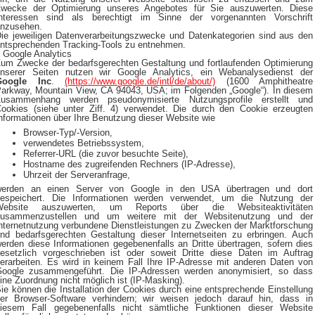
wecke der Optimierung unseres Angebotes für Sie auszuwerten. Diese
nteressen sind als berechtigt im Sinne der vorgenannten Vorschrift
nzusehen.
ie jeweiligen Datenverarbeitungszwecke und Datenkategorien sind aus den
ntsprechenden Tracking-Tools zu entnehmen.
) Google Analytics
um Zwecke der bedarfsgerechten Gestaltung und fortlaufenden Optimierung
nserer Seiten nutzen wir Google Analytics, ein Webanalysedienst der
Google Inc
.
(https://www.google.de/intl/de/about/)
(1600 Amphitheatre
arkway, Mountain View, CA 94043, USA; im Folgenden „Google“). In diesem
usammenhang werden pseudonymisierte Nutzungsprofile erstellt und
ookies (siehe unter Ziff. 4) verwendet. Die durch den Cookie erzeugten
nformationen über Ihre Benutzung dieser Website wie
Browser-Typ/-Version,
verwendetes Betriebssystem,
Referrer-URL (die zuvor besuchte Seite),
Hostname des zugreifenden Rechners (IP-Adresse),
Uhrzeit der Serveranfrage,
werden an einen Server von Google in den USA übertragen und dort
espeichert. Die Informationen werden verwendet, um die Nutzung der
Website auszuwerten, um Reports über die Websiteaktivitäten
zusammenzustellen und um weitere mit der Websitenutzung und der
nternetnutzung verbundene Dienstleistungen zu Zwecken der Marktforschung
nd bedarfsgerechten Gestaltung dieser Internetseiten zu erbringen. Auch
erden diese Informationen gegebenenfalls an Dritte übertragen, sofern dies
esetzlich vorgeschrieben ist oder soweit Dritte diese Daten im Auftrag
erarbeiten. Es wird in keinem Fall Ihre IP-Adresse mit anderen Daten von
oogle zusammengeführt. Die IP-Adressen werden anonymisiert, so dass
ine Zuordnung nicht möglich ist (IP-Masking).
ie können die Installation der Cookies durch eine entsprechende Einstellung
er Browser-Software verhindern; wir weisen jedoch darauf hin, dass in
iesem Fall gegebenenfalls nicht sämtliche Funktionen dieser Website