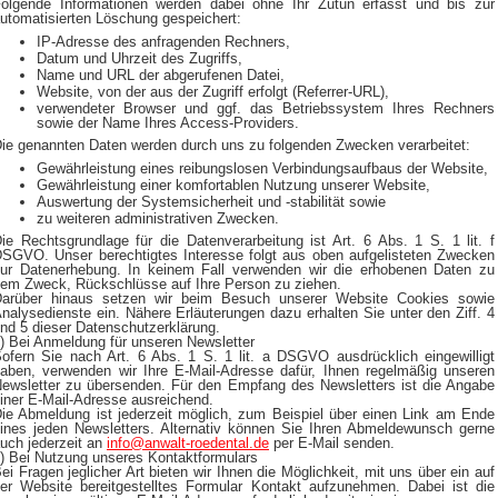
olgende Informationen werden dabei ohne Ihr Zutun erfasst und bis zur
utomatisierten Löschung gespeichert:
IP-Adresse des anfragenden Rechners,
Datum und Uhrzeit des Zugriffs,
Name und URL der abgerufenen Datei,
Website, von der aus der Zugriff erfolgt (Referrer-URL),
verwendeter Browser und ggf. das Betriebssystem Ihres Rechners
sowie der Name Ihres Access-Providers.
ie genannten Daten werden durch uns zu folgenden Zwecken verarbeitet:
Gewährleistung eines reibungslosen Verbindungsaufbaus der Website,
Gewährleistung einer komfortablen Nutzung unserer Website,
Auswertung der Systemsicherheit und -stabilität sowie
zu weiteren administrativen Zwecken.
ie Rechtsgrundlage für die Datenverarbeitung ist Art. 6 Abs. 1 S. 1 lit. f
SGVO. Unser berechtigtes Interesse folgt aus oben aufgelisteten Zwecken
ur Datenerhebung. In keinem Fall verwenden wir die erhobenen Daten zu
em Zweck, Rückschlüsse auf Ihre Person zu ziehen.
arüber hinaus setzen wir beim Besuch unserer Website Cookies sowie
nalysedienste ein. Nähere Erläuterungen dazu erhalten Sie unter den Ziff. 4
nd 5 dieser Datenschutzerklärung.
) Bei Anmeldung für unseren Newsletter
ofern Sie nach Art. 6 Abs. 1 S. 1 lit. a DSGVO ausdrücklich eingewilligt
aben, verwenden wir Ihre E-Mail-Adresse dafür, Ihnen regelmäßig unseren
ewsletter zu übersenden. Für den Empfang des Newsletters ist die Angabe
iner E-Mail-Adresse ausreichend.
ie Abmeldung ist jederzeit möglich, zum Beispiel über einen Link am Ende
ines jeden Newsletters. Alternativ können Sie Ihren Abmeldewunsch gerne
uch jederzeit an
info@anwalt-roedental.de
per E-Mail senden.
) Bei Nutzung unseres Kontaktformulars
ei Fragen jeglicher Art bieten wir Ihnen die Möglichkeit, mit uns über ein auf
er Website bereitgestelltes Formular Kontakt aufzunehmen. Dabei ist die