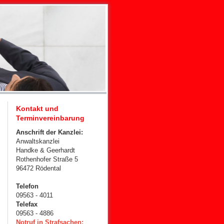
Kontakt und
Terminvereinbarung
Anschrift der Kanzlei:
Anwaltskanzlei
Handke & Geerhardt
Rothenhofer Straße 5
96472 Rödental
Telefon
09563 - 4011
Telefax
09563 - 4886
Notruf in Strafsachen: