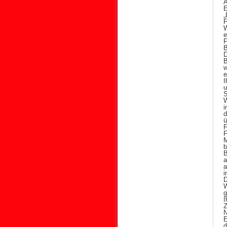
E
„
F
W
e
F
B
D
B
w
e
I
u
S
W
i
d
ü
F
M
B
a
a
i
D
W
g
I
Z
N
E