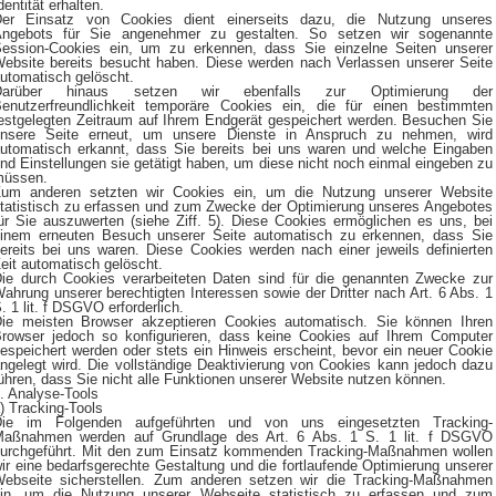
dentität erhalten.
er Einsatz von Cookies dient einerseits dazu, die Nutzung unseres
ngebots für Sie angenehmer zu gestalten. So setzen wir sogenannte
ession-Cookies ein, um zu erkennen, dass Sie einzelne Seiten unserer
ebsite bereits besucht haben. Diese werden nach Verlassen unserer Seite
utomatisch gelöscht.
Darüber hinaus setzen wir ebenfalls zur Optimierung der
enutzerfreundlichkeit temporäre Cookies ein, die für einen bestimmten
estgelegten Zeitraum auf Ihrem Endgerät gespeichert werden. Besuchen Sie
nsere Seite erneut, um unsere Dienste in Anspruch zu nehmen, wird
utomatisch erkannt, dass Sie bereits bei uns waren und welche Eingaben
nd Einstellungen sie getätigt haben, um diese nicht noch einmal eingeben zu
müssen.
um anderen setzten wir Cookies ein, um die Nutzung unserer Website
tatistisch zu erfassen und zum Zwecke der Optimierung unseres Angebotes
ür Sie auszuwerten (siehe Ziff. 5). Diese Cookies ermöglichen es uns, bei
inem erneuten Besuch unserer Seite automatisch zu erkennen, dass Sie
ereits bei uns waren. Diese Cookies werden nach einer jeweils definierten
eit automatisch gelöscht.
ie durch Cookies verarbeiteten Daten sind für die genannten Zwecke zur
ahrung unserer berechtigten Interessen sowie der Dritter nach Art. 6 Abs. 1
. 1 lit. f DSGVO erforderlich.
ie meisten Browser akzeptieren Cookies automatisch. Sie können Ihren
rowser jedoch so konfigurieren, dass keine Cookies auf Ihrem Computer
espeichert werden oder stets ein Hinweis erscheint, bevor ein neuer Cookie
ngelegt wird. Die vollständige Deaktivierung von Cookies kann jedoch dazu
ühren, dass Sie nicht alle Funktionen unserer Website nutzen können.
. Analyse-Tools
) Tracking-Tools
Die im Folgenden aufgeführten und von uns eingesetzten Tracking-
aßnahmen werden auf Grundlage des Art. 6 Abs. 1 S. 1 lit. f DSGVO
urchgeführt. Mit den zum Einsatz kommenden Tracking-Maßnahmen wollen
ir eine bedarfsgerechte Gestaltung und die fortlaufende Optimierung unserer
ebseite sicherstellen. Zum anderen setzen wir die Tracking-Maßnahmen
in, um die Nutzung unserer Webseite statistisch zu erfassen und zum