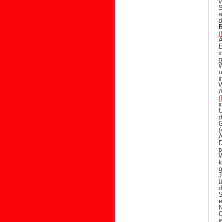
v
S
a
d
(
A
E
v
g
W
u
i
(
i
U
d
G
(
A
D
p
W
k
g
J
ü
d
S
e
N
C
j