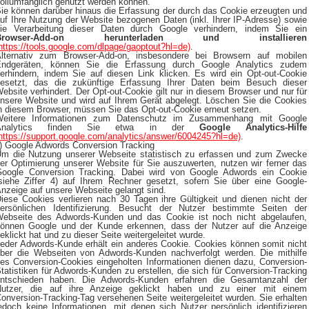
ollumfänglich genutzt werden können.
ie können darüber hinaus die Erfassung der durch das Cookie erzeugten und
uf Ihre Nutzung der Website bezogenen Daten (inkl. Ihrer IP-Adresse) sowie
ie Verarbeitung dieser Daten durch Google verhindern, indem Sie ein
Browser-Add-on herunterladen und installieren
https://tools.google.com/dlpage/gaoptout?hl=de)
.
lternativ zum Browser-Add-on, insbesondere bei Browsern auf mobilen
ndgeräten, können Sie die Erfassung durch Google Analytics zudem
erhindern, indem Sie auf diesen Link klicken. Es wird ein Opt-out-Cookie
esetzt, das die zukünftige Erfassung Ihrer Daten beim Besuch dieser
ebsite verhindert. Der Opt-out-Cookie gilt nur in diesem Browser und nur für
nsere Website und wird auf Ihrem Gerät abgelegt. Löschen Sie die Cookies
n diesem Browser, müssen Sie das Opt-out-Cookie erneut setzen.
Weitere Informationen zum Datenschutz im Zusammenhang mit Google
Analytics finden Sie etwa in der
Google Analytics-Hilfe
https://support.google.com/analytics/answer/6004245?hl=de)
.
i) Google Adwords Conversion Tracking
m die Nutzung unserer Webseite statistisch zu erfassen und zum Zwecke
er Optimierung unserer Website für Sie auszuwerten, nutzen wir ferner das
oogle Conversion Tracking. Dabei wird von Google Adwords ein Cookie
siehe Ziffer 4) auf Ihrem Rechner gesetzt, sofern Sie über eine Google-
nzeige auf unsere Webseite gelangt sind.
iese Cookies verlieren nach 30 Tagen ihre Gültigkeit und dienen nicht der
ersönlichen Identifizierung. Besucht der Nutzer bestimmte Seiten der
ebseite des Adwords-Kunden und das Cookie ist noch nicht abgelaufen,
önnen Google und der Kunde erkennen, dass der Nutzer auf die Anzeige
eklickt hat und zu dieser Seite weitergeleitet wurde.
eder Adwords-Kunde erhält ein anderes Cookie. Cookies können somit nicht
ber die Webseiten von Adwords-Kunden nachverfolgt werden. Die mithilfe
es Conversion-Cookies eingeholten Informationen dienen dazu, Conversion-
tatistiken für Adwords-Kunden zu erstellen, die sich für Conversion-Tracking
ntschieden haben. Die Adwords-Kunden erfahren die Gesamtanzahl der
utzer, die auf ihre Anzeige geklickt haben und zu einer mit einem
onversion-Tracking-Tag versehenen Seite weitergeleitet wurden. Sie erhalten
edoch keine Informationen, mit denen sich Nutzer persönlich identifizieren