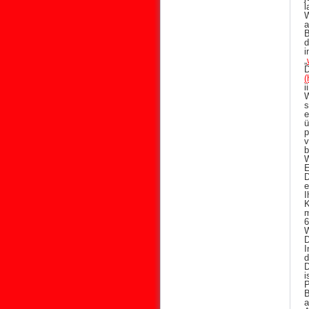
l
W
a
B
d
i
„
(
i
s
e
ü
p
W
E
D
e
I
K
m
6
W
D
I
d
D
i
P
B
a