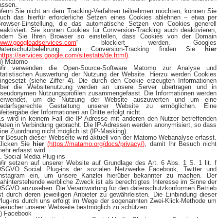
assen.
enn Sie nicht an dem Tracking-Verfahren teilnehmen möchten, können Sie
uch das hierfür erforderliche Setzen eines Cookies ablehnen – etwa per
rowser-Einstellung, die das automatische Setzen von Cookies generell
eaktiviert. Sie können Cookies für Conversion-Tracking auch deaktivieren,
ndem Sie Ihren Browser so einstellen, dass Cookies von der Domain
www.googleadservices.com
“ blockiert werden. Googles
Datenschutzbelehrung zum Conversion-Tracking finden Sie
hier
https://services.google.com/sitestats/de.html)
.
ii) Matomo
Wir verwenden die Open-Source-Software Matomo zur Analyse und
tatistischen Auswertung der Nutzung der Website. Hierzu werden Cookies
ingesetzt (siehe Ziffer 4). Die durch den Cookie erzeugten Informationen
ber die Websitenutzung werden an unsere Server übertragen und in
seudonymen Nutzungsprofilen zusammengefasst. Die Informationen werden
verwendet, um die Nutzung der Website auszuwerten und um eine
bedarfsgerechte Gestaltung unserer Website zu ermöglichen. Eine
eitergabe der Informationen an Dritte erfolgt nicht.
s wird in keinem Fall die IP-Adresse mit anderen den Nutzer betreffenden
aten in Verbindung gebracht. Die IP-Adressen werden anonymisiert, so dass
ine Zuordnung nicht möglich ist (IP-Masking).
hr Besuch dieser Webseite wird aktuell von der Matomo Webanalyse erfasst.
licken Sie
hier
(https://matamo.org/docs/privacy/)
, damit Ihr Besuch nicht
ehr erfasst wird.
. Social Media Plug-ins
ir setzen auf unserer Website auf Grundlage des Art. 6 Abs. 1 S. 1 lit. f
SGVO Social Plug-ins der sozialen Netzwerke Facebook, Twitter und
nstagram ein, um unsere Kanzlei hierüber bekannter zu machen. Der
ahinterstehende werbliche Zweck ist als berechtigtes Interesse im Sinne der
SGVO anzusehen. Die Verantwortung für den datenschutzkonformen Betrieb
st durch deren jeweiligen Anbieter zu gewährleisten. Die Einbindung dieser
lug-ins durch uns erfolgt im Wege der sogenannten Zwei-Klick-Methode um
esucher unserer Webseite bestmöglich zu schützen.
) Facebook