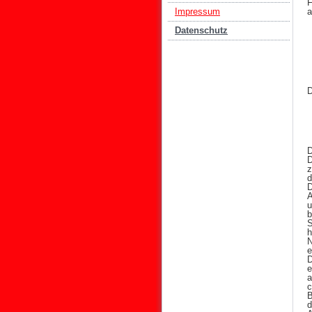
F
a
Impressum
Datenschutz
D
D
D
z
d
D
A
u
b
S
h
N
e
D
e
a
c
B
d