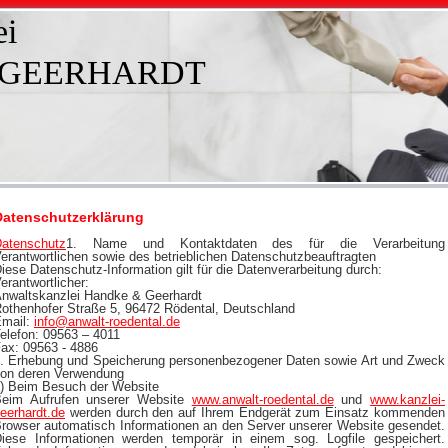
ei
 GEERHARDT
Datenschutzerklärung
atenschutz
1. Name und Kontaktdaten des für die Verarbeitung
erantwortlichen sowie des betrieblichen Datenschutzbeauftragten
iese Datenschutz-Information gilt für die Datenverarbeitung durch:
erantwortlicher:
nwaltskanzlei Handke & Geerhardt
othenhofer Straße 5, 96472 Rödental, Deutschland
mail:
info@anwalt-roedental.de
elefon: 09563 – 4011
ax: 09563 - 4886
. Erhebung und Speicherung personenbezogener Daten sowie Art und Zweck
on deren Verwendung
) Beim Besuch der Website
eim Aufrufen unserer Website
www.anwalt-roedental.de
und
www.kanzlei-
eerhardt.de
werden durch den auf Ihrem Endgerät zum Einsatz kommenden
rowser automatisch Informationen an den Server unserer Website gesendet.
iese Informationen werden temporär in einem sog. Logfile gespeichert.