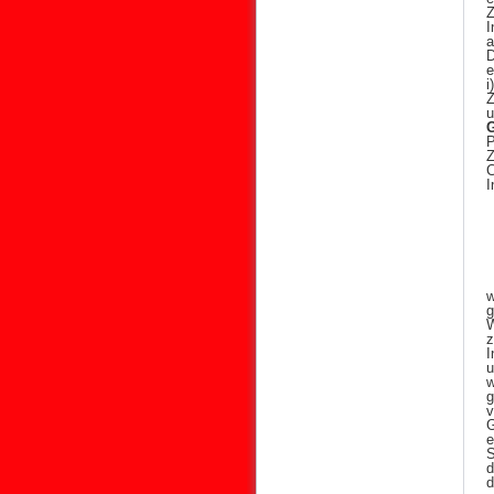
Z
I
a
D
e
i
Z
u
P
Z
C
I
g
I
u
w
g
v
G
e
S
d
d