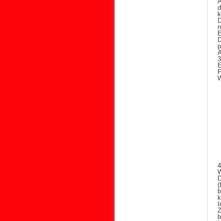
A
d
k
D
n
E
p
A
3
E
F
W
4
W
D
(
b
k
Z
b